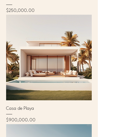
Precio
$250,000.00
Casa de Playa
Precio
$900,000.00