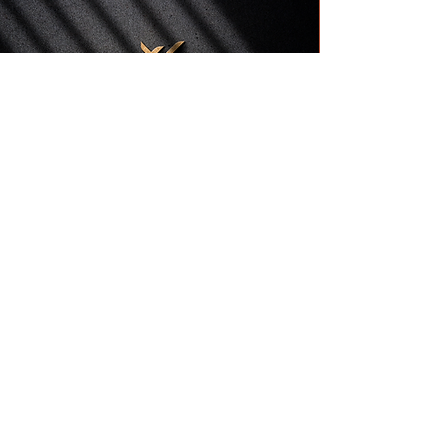
+52 9841553053