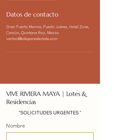
3
0
Datos de contacto
m
Gran Puerto Marina, Puerto Juárez, Hotel Zone,
i
Cancún, Quintana Roo, Mexico
n
ventas@kalaparealestate.com
VIVE RIVIERA MAYA | Lotes &
Residencias
"SOLICITUDES URGENTES "
Nombre